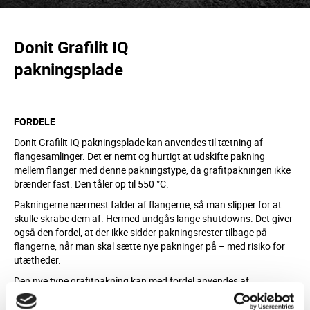
Donit Grafilit IQ
pakningsplade
FORDELE
Donit Grafilit IQ pakningsplade kan anvendes til tætning af
flangesamlinger. Det er nemt og hurtigt at udskifte pakning
mellem flanger med denne pakningstype, da grafitpakningen ikke
brænder fast. Den tåler op til 550 °C.
Pakningerne nærmest falder af flangerne, så man slipper for at
skulle skrabe dem af. Hermed undgås lange shutdowns. Det giver
også den fordel, at der ikke sidder pakningsrester tilbage på
flangerne, når man skal sætte nye pakninger på – med risiko for
utætheder.
Den nye type grafitpakning kan med fordel anvendes af
kraftværker, industri og værfter, som har anlæg og processer med
kontinuerligt høje temperaturer op til 550 °C. Det kan for eksempel