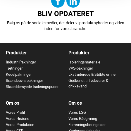
BLIV OPDATERET
Følg os på de sociale medier, der deler vi produktnyheder og viden
inden for vores branche.
Produkter
Produkter
Industri Pakninger
Isoleringsmateriale
Tætninger
VVS-pakninger
Kedelpakninger
Ekstruderede & Støbte emner
Brændeovnspakninger
Godkendt til fødevarer &
drikkevand
Skræddersyede Isoleringspuder
Om os
Om os
Vores Profil
Vores ESG
Vores Historie
Vores Rådgivning
Vores Produktion
Forretningsbetingelser
Vores CSR
Karrieremuligheder