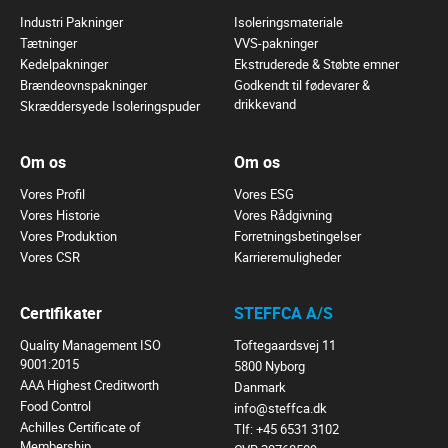
Industri Pakninger
Isoleringsmateriale
Tætninger
VVS-pakninger
Kedelpakninger
Ekstruderede & Støbte emner
Brændeovnspakninger
Godkendt til fødevarer &
drikkevand
Skræddersyede Isoleringspuder
Om os
Om os
Vores Profil
Vores ESG
Vores Historie
Vores Rådgivning
Vores Produktion
Forretningsbetingelser
Vores CSR
Karrieremuligheder
Certifikater
STEFFCA A/S
Quality Management ISO
Toftegaardsvej 11
9001:2015
5800 Nyborg
AAA Highest Creditworth
Danmark
Food Control
info@steffca.dk
Achilles Certificate of
Tlf:
+45 6531 3102
Membership