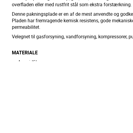
overfladen eller med rustfrit stål som ekstra forstærkning.
Denne pakningsplade er en af de mest anvendte og godke
Pladen har fremragende kemisk resistens, gode mekaniske
permeabilitet.
Velegnet til gasforsyning, vandforsyning, kompressorer, p
MATERIALE
Aramidfibre
Uorganiske fillers
NBR