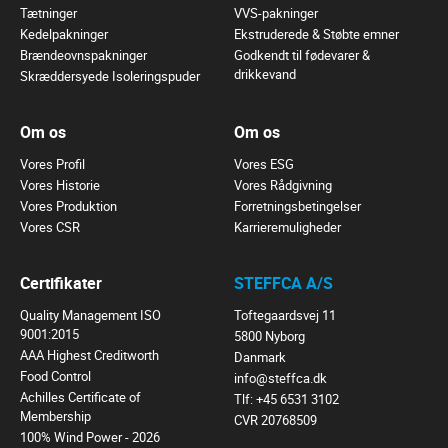
Tætninger
VVS-pakninger
Kedelpakninger
Ekstruderede & Støbte emner
Brændeovnspakninger
Godkendt til fødevarer &
drikkevand
Skræddersyede Isoleringspuder
Om os
Om os
Vores Profil
Vores ESG
Vores Historie
Vores Rådgivning
Vores Produktion
Forretningsbetingelser
Vores CSR
Karrieremuligheder
Certifikater
STEFFCA A/S
Quality Management ISO
Toftegaardsvej 11
9001:2015
5800 Nyborg
AAA Highest Creditworth
Danmark
Food Control
info@steffca.dk
Achilles Certificate of
Tlf:
+45 6531 3102
Membership
CVR 20768509
100% Wind Power - 2026