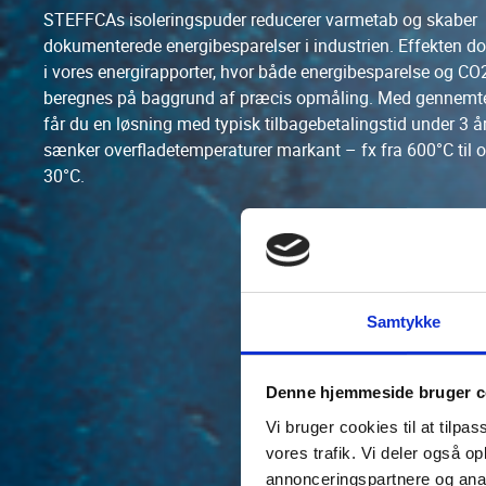
STEFFCAs isoleringspuder reducerer varmetab og skaber
dokumenterede energibesparelser i industrien. Effekten 
i vores energirapporter, hvor både energibesparelse og CO
beregnes på baggrund af præcis opmåling. Med gennemtes
får du en løsning med typisk tilbagebetalingstid under 3 år
sænker overfladetemperaturer markant – fx fra 600°C til 
30°C.
Samtykke
Denne hjemmeside bruger c
Vi bruger cookies til at tilpas
vores trafik. Vi deler også 
annonceringspartnere og anal