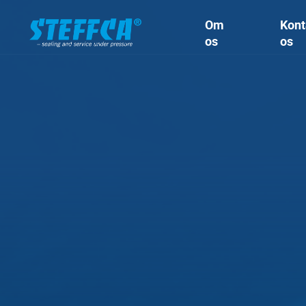
Om
Kont
os
os