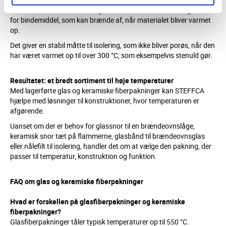
tværs af henholdsvis rene E-glas eller silika-fibre. Der er ingen form
for bindemiddel, som kan brænde af, når materialet bliver varmet
op.
Det giver en stabil måtte til isolering, som ikke bliver porøs, når den
har været varmet op til over 300 °C, som eksempelvis stenuld gør.
Resultatet: et bredt sortiment til høje temperaturer
Med lagerførte glas og keramiske fiberpakninger kan STEFFCA
hjælpe med løsninger til konstruktioner, hvor temperaturen er
afgørende.
Uanset om der er behov for glassnor til en brændeovnslåge,
keramisk snor tæt på flammerne, glasbånd til brændeovnsglas
eller nålefilt til isolering, handler det om at vælge den pakning, der
passer til temperatur, konstruktion og funktion.
FAQ om glas og keramiske fiberpakninger
Hvad er forskellen på glasfiberpakninger og keramiske
fiberpakninger?
Glasfiberpakninger tåler typisk temperaturer op til 550 °C.