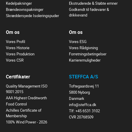
Kedelpakninger
Ekstruderede & Støbte emner
Brændeovnspakninger
Godkendt til fødevarer &
drikkevand
Skræddersyede Isoleringspuder
Om os
Om os
Vores Profil
Vores ESG
Vores Historie
Vores Rådgivning
Vores Produktion
Forretningsbetingelser
Vores CSR
Karrieremuligheder
Certifikater
STEFFCA A/S
Quality Management ISO
Toftegaardsvej 11
9001:2015
5800 Nyborg
AAA Highest Creditworth
Danmark
Food Control
info@steffca.dk
Achilles Certificate of
Tlf:
+45 6531 3102
Membership
CVR 20768509
100% Wind Power - 2026