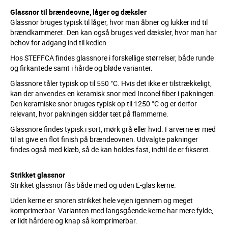
Glassnor til brændeovne, låger og dæksler
Glassnor bruges typisk til låger, hvor man åbner og lukker ind til
brændkammeret. Den kan også bruges ved dæksler, hvor man har
behov for adgang ind til kedlen.
Hos STEFFCA findes glassnore i forskellige størrelser, både runde
og firkantede samt i hårde og bløde varianter.
Glassnore tåler typisk op til 550 °C. Hvis det ikke er tilstrækkeligt,
kan der anvendes en keramisk snor med Inconel fiber i pakningen.
Den keramiske snor bruges typisk op til 1250 °C og er derfor
relevant, hvor pakningen sidder tæt på flammerne.
Glassnore findes typisk i sort, mørk grå eller hvid. Farverne er med
til at give en flot finish på brændeovnen. Udvalgte pakninger
findes også med klæb, så de kan holdes fast, indtil de er fikseret.
Strikket glassnor
Strikket glassnor fås både med og uden E-glas kerne.
Uden kerne er snoren strikket hele vejen igennem og meget
komprimerbar. Varianten med langsgående kerne har mere fylde,
er lidt hårdere og knap så komprimerbar.