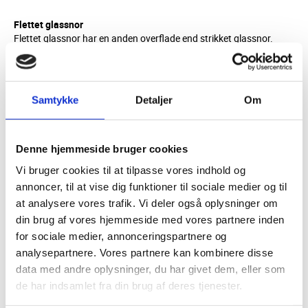
Flettet glassnor
Flettet glassnor har en anden overflade end strikket glassnor.
Den produceres med en langsgående kerne i forskellige hårdheder
og bruges typisk i industrien samt til større halmfyr, pillefyr og
kedler.
Samtykke
Detaljer
Om
Flettet glassnor fås i bløde, hårde, runde og firkantede varianter.
Tekstilglassnor med høj finish
Denne hjemmeside bruger cookies
Tekstilglassnor har en højere finish end typisk strikkede og flettede
snore.
Vi bruger cookies til at tilpasse vores indhold og
annoncer, til at vise dig funktioner til sociale medier og til
Overfladen er anderledes, og der er ikke strittende fibre. Det giver
et pænere udtryk, især ved lågepakninger, hvor pakningen er
at analysere vores trafik. Vi deler også oplysninger om
synlig, når lågen er åben.
din brug af vores hjemmeside med vores partnere inden
for sociale medier, annonceringspartnere og
Tekstilglassnor fås også som profilpakning, hvilket er meget brugt
inden for brændeovnsindustrien. Udvalgte pakninger fås med
analysepartnere. Vores partnere kan kombinere disse
klæb, så de kan holdes fast, indtil de er fikseret.
data med andre oplysninger, du har givet dem, eller som
de har indsamlet fra din brug af deres tjenester.
Glasbånd og stigebånd til brændeovnsglas og plader