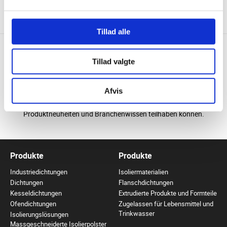
VIDEO ANSEHEN
Tillad alle
Tillad valgte
AUF DEM LAUFENDEN BLEIBEN
Afvis
Besuchen Sie uns in den sozialen Medien, wo Sie an
Produktneuheiten und Branchenwissen teilhaben können.
Produkte
Produkte
Industriedichtungen
Isoliermaterialien
Dichtungen
Flanschdichtungen
Kesseldichtungen
Extrudierte Produkte und Formteile
Ofendichtungen
Zugelassen für Lebensmittel und
Trinkwasser
Isolierungslösungen
Massgeschneiderte Isolierpolster