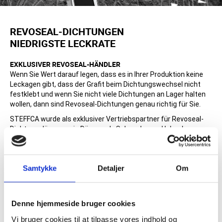
REVOSEAL-DICHTUNGEN
NIEDRIGSTE LECKRATE
EXKLUSIVER REVOSEAL-HÄNDLER
Wenn Sie Wert darauf legen, dass es in Ihrer Produktion keine
Leckagen gibt, dass der Grafit beim Dichtungswechsel nicht
festklebt und wenn Sie nicht viele Dichtungen an Lager halten
wollen, dann sind Revoseal-Dichtungen genau richtig für Sie.
STEFFCA wurde als exklusiver Vertriebspartner für Revoseal-
Dichtungslösungen in Dänemark, Schweden und Island
ausgewählt.
ERSETZT ACHT DICHTUNGSMAẞE
Revoseal Vario ist eine universelle Dichtung, die acht
Samtykke
Detaljer
Om
Dichtungsmaße mit unterschiedlichen Drücken und in ANSI-
und DIN-Normen ersetzt.
Revoseal Vario kann bei Temperaturen von -200 °C bis 1000 °C
Denne hjemmeside bruger cookies
eingesetzt werden und bei Drücken zwischen Unterdruck und
400 bar.
Vi bruger cookies til at tilpasse vores indhold og