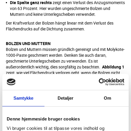
Die Spalte ganz rechts
zeigt einen Verlust des Anzugsmoments
von 63 Prozent. Hier wurden ungeschmierte Bolzen und
Muttern und keine Unterlegscheiben verwendet.
Der Kraftverlust der Bolzen hängt linear mit dem Verlust des
Flächendrucks auf die Dichtung zusammen.
BOLZEN UND MUTTERN
Bolzen und Muttern müssen gründlich gereinigt und mit Molykote-
1000-Paste geschmiert werden. Denken Sie auch daran,
geschmierte Unterlegscheiben zu verwenden. Es ist
außerordentlich wichtig, dies sorgfältig zu beachten.
Abbildung 1
zeigt, wie viel Flächendruck verloren geht, wenn die Bolzen nicht
geschmiert oder keine Unterlegscheiben verwendet werden.
Alle verwendeten Bolzen, Muttern und Unterlegscheiben wurden
mit Molykote-1000-Paste geschmiert.
Samtykke
Detaljer
Om
KUPFERFETT VERMEIDEN
Schmieren Sie kein Kupferfett auf die Dichtung, damit diese dann
Denne hjemmeside bruger cookies
leichter zu wechseln ist. Das Fett macht die Dichtung „rutschig“
und zerstört sie aufgrund der fehlenden Reibung. Dadurch wird
Vi bruger cookies til at tilpasse vores indhold og