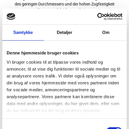
des geringen Durchmessers und der hohen Zugfestigkeit
lässt es sich leicht verarbeiten.
MEHR INFO
KONTAKTIERE UNS
Samtykke
Detaljer
Om
Denne hjemmeside bruger cookies
Vi bruger cookies til at tilpasse vores indhold og
annoncer, til at vise dig funktioner til sociale medier og til
at analysere vores trafik. Vi deler også oplysninger om
din brug af vores hjemmeside med vores partnere inden
for sociale medier, annonceringspartnere og
analysepartnere. Vores partnere kan kombinere disse
data med andre oplysninger, du har givet dem, eller som
Aramid-Nähgarn K50-3
de har indsamlet fra din brug af deres tjenester.
Der Aramid-Nähfaden K50-3 ist ein Maschinennähgarn aus
reinem Aramid. Dank seines geringen Durchmessers und
Samtykkevalg
seiner hohen Zugfestigkeit lässt es sich leicht verarbeiten.