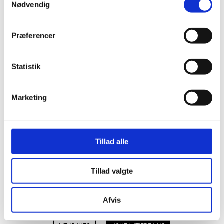
Nødvendig
MEHR INFO
KONTAKTIERE UNS
Præferencer
Statistik
Marketing
Tillad alle
Glasnähgarn mit
PTFE
Tillad valgte
Das Glasnähgarn ist ein PTFE-beschichtetes Nähgarn. Die
PTFE-Beschichtung macht das Garn perfekt glatt und
Afvis
verhindert, dass Fäden in der Maschine stecken bleiben.