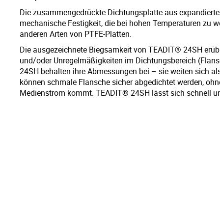
Die zusammengedrückte Dichtungsplatte aus expandiert
mechanische Festigkeit, die bei hohen Temperaturen zu we
anderen Arten von PTFE-Platten.
Die ausgezeichnete Biegsamkeit von TEADIT® 24SH erübri
und/oder Unregelmäßigkeiten im Dichtungsbereich (Flan
24SH behalten ihre Abmessungen bei – sie weiten sich 
können schmale Flansche sicher abgedichtet werden, ohn
Medienstrom kommt. TEADIT® 24SH lässt sich schnell und 
Die gebrauchte Dichtung kann problemlos und rückstandsl
Die Dichtungsplatte ist für den Kontakt mit Lebensmitteln
MATERIAL
PTFE (Polytetrafluorethylen)