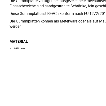
Die Gummiplatte verfügt über ausgezeichnete mechanisch
Einsatzbereiche sind sandgestrahlte Schränke, fein geschl
Diese Gummiplatte ist REACh-konform nach EU 1272/201
Die Gummiplatten können als Meterware oder als auf Maß 
werden.
MATERIAL
NR, rot
Schwefelvernetzt