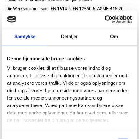
Die Werksnormen sind: EN 1514-6, EN 12560-6, ASME B16.20
usw.
MÖGLICHE MATERIALIEN
Samtykke
Detaljer
Om
Edelstahl 304
max. Temperatur 550°C
Edelstahl 316/L/Ti
max. Temperatur 550°C
Edelstahl 321
max. Temperatur 550°C
Legierung 400, 600, 800, 825
max. Temperatur 600 – 950°C
Denne hjemmeside bruger cookies
Hastelloy C276, B2
max. Temperatur 450°C
Vi bruger cookies til at tilpasse vores indhold og
Titan T
max. Temperatur 350°C
annoncer, til at vise dig funktioner til sociale medier og til
Oberflächenmaterial: Grafit, PTFE oder Mica
at analysere vores trafik. Vi deler også oplysninger om
din brug af vores hjemmeside med vores partnere inden
for sociale medier, annonceringspartnere og
analysepartnere. Vores partnere kan kombinere disse
data med andre oplysninger, du har givet dem, eller som
de har indsamlet fra din brug af deres tjenester.
Samtykkevalg