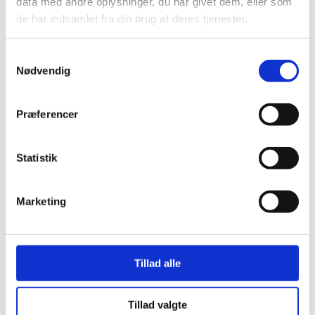
data med andre oplysninger, du har givet dem, eller som
de har indsamlet fra din brug af deres tjenester.
Kompressoren
Maschinenbau
Motorfertigung
Samtykkevalg
Nødvendig
Præferencer
Offshore
Papierindustrie
Prozesswasser
Statistik
Marketing
Pumpen- und
Raffinerien
Reedereien
Ventilfertigung
Tillad alle
Tillad valgte