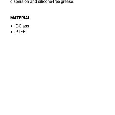
dispersion and silicone-free grease.
MATERIAL
E-Glass
PTFE