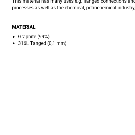
This material has many uses e.g. flanged connections and 
processes as well as the chemical, petrochemical industry
MATERIAL
Graphite (99%)
316L Tanged (0,1 mm)