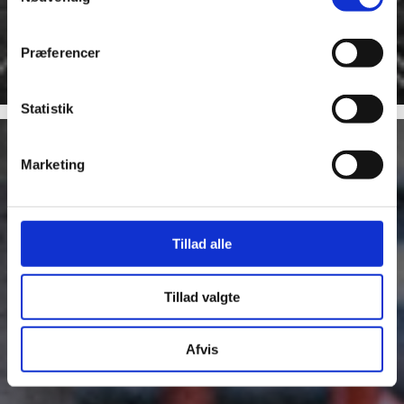
Præferencer
Statistik
Så får du en
Marketing
tät packning med
lång livslängd
MER INFO
Tillad alle
Tillad valgte
Afvis